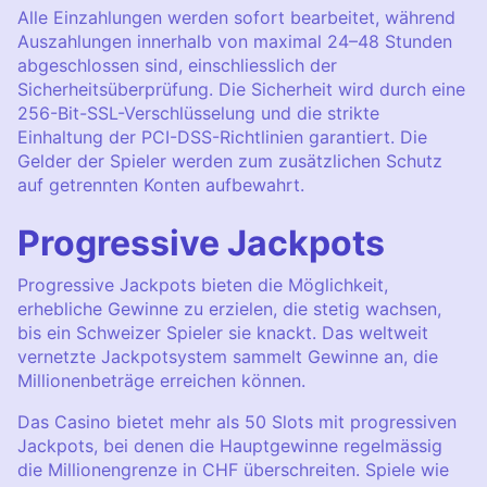
Alle Einzahlungen werden sofort bearbeitet, während
Auszahlungen innerhalb von maximal 24–48 Stunden
abgeschlossen sind, einschliesslich der
Sicherheitsüberprüfung. Die Sicherheit wird durch eine
256-Bit-SSL-Verschlüsselung und die strikte
Einhaltung der PCI-DSS-Richtlinien garantiert. Die
Gelder der Spieler werden zum zusätzlichen Schutz
auf getrennten Konten aufbewahrt.
Progressive Jackpots
Progressive Jackpots bieten die Möglichkeit,
erhebliche Gewinne zu erzielen, die stetig wachsen,
bis ein Schweizer Spieler sie knackt. Das weltweit
vernetzte Jackpotsystem sammelt Gewinne an, die
Millionenbeträge erreichen können.
Das Casino bietet mehr als 50 Slots mit progressiven
Jackpots, bei denen die Hauptgewinne regelmässig
die Millionengrenze in CHF überschreiten. Spiele wie