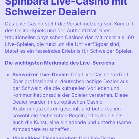
Spinbara Live-Casino mit
Schweizer Dealern
Das Live-Casino stellt die Verschmelzung von Komfort
des Online-Spiels und der Authentizität eines
traditionellen physischen Casinos dar. Mit mehr als 160
Live-Spielen, die rund um die Uhr verfügbar sind,
bietet es ein fesselndes Erlebnis für Schweizer Spieler.
Die wichtigsten Merkmale des Live-Bereichs:
Schweizer Live-Dealer:
Das Live-Casino verfügt
über professionelle, deutschsprachige Dealer aus
der Schweiz, die die kulturellen Vorlieben und
Kommunikationsstile der Spieler verstehen. Diese
Dealer wurden in europäischen Casino-
Ausbildungszentren geschult und beherrschen
sowohl die technischen Regeln jedes Spiels als
auch die Kunst, eine einladende und unterhaltsame
Atmosphäre zu schaffen.
Vielseitiges Tischangebot:
Die Live-Tische