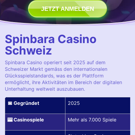
JETZT ANMELDEN
Spinbara Casino
Schweiz
Spinbara Casino operiert seit 2025 auf dem
Schweizer Markt gemäss den internationalen
Glücksspielstandards, was es der Plattform
ermöglicht, ihre Aktivitäten im Bereich der digitalen
Unterhaltung weltweit auszubauen.
📅 Gegründet
2025
🎰 Casinospiele
Mehr als 7.000 Spiele