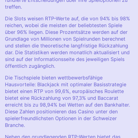
fundierte Entscheidungen über ihre Spieloptionen zu
treffen.
Die Slots weisen RTP-Werte auf, die von 94% bis 98%
reichen, wobei die meisten der beliebtesten Spiele
über 96% liegen. Diese Prozentsätze werden auf der
Grundlage von Millionen von Spielrunden berechnet
und stellen die theoretische langfristige Rückzahlung
dar. Die Statistiken werden monatlich aktualisiert und
sind auf der Informationsseite des jeweiligen Spiels
öffentlich zugänglich.
Die Tischspiele bieten wettbewerbsfähige
Hausvorteile: Blackjack mit optimaler Basisstrategie
bietet einen RTP von 99,6%, europäisches Roulette
bietet eine Rückzahlung von 97,3% und Baccarat
erreicht bis zu 98,94% bei Wetten auf den Bankhalter.
Diese Zahlen positionieren das Casino unter den
spielerfreundlichsten Optionen in der Schweizer
Branche.
Neben den grundlegenden RTP-Werten bietet das