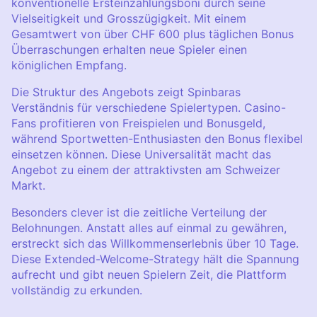
konventionelle Ersteinzahlungsboni durch seine
Vielseitigkeit und Grosszügigkeit. Mit einem
Gesamtwert von über CHF 600 plus täglichen Bonus
Überraschungen erhalten neue Spieler einen
königlichen Empfang.
Die Struktur des Angebots zeigt Spinbaras
Verständnis für verschiedene Spielertypen. Casino-
Fans profitieren von Freispielen und Bonusgeld,
während Sportwetten-Enthusiasten den Bonus flexibel
einsetzen können. Diese Universalität macht das
Angebot zu einem der attraktivsten am Schweizer
Markt.
Besonders clever ist die zeitliche Verteilung der
Belohnungen. Anstatt alles auf einmal zu gewähren,
erstreckt sich das Willkommenserlebnis über 10 Tage.
Diese Extended-Welcome-Strategy hält die Spannung
aufrecht und gibt neuen Spielern Zeit, die Plattform
vollständig zu erkunden.