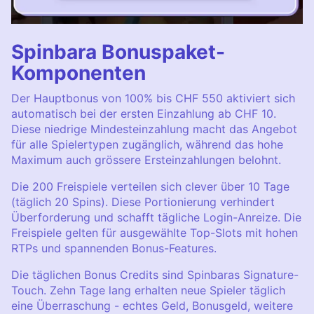
Spinbara Bonuspaket-
Komponenten
Der Hauptbonus von 100% bis CHF 550 aktiviert sich
automatisch bei der ersten Einzahlung ab CHF 10.
Diese niedrige Mindesteinzahlung macht das Angebot
für alle Spielertypen zugänglich, während das hohe
Maximum auch grössere Ersteinzahlungen belohnt.
Die 200 Freispiele verteilen sich clever über 10 Tage
(täglich 20 Spins). Diese Portionierung verhindert
Überforderung und schafft tägliche Login-Anreize. Die
Freispiele gelten für ausgewählte Top-Slots mit hohen
RTPs und spannenden Bonus-Features.
Die täglichen Bonus Credits sind Spinbaras Signature-
Touch. Zehn Tage lang erhalten neue Spieler täglich
eine Überraschung - echtes Geld, Bonusgeld, weitere