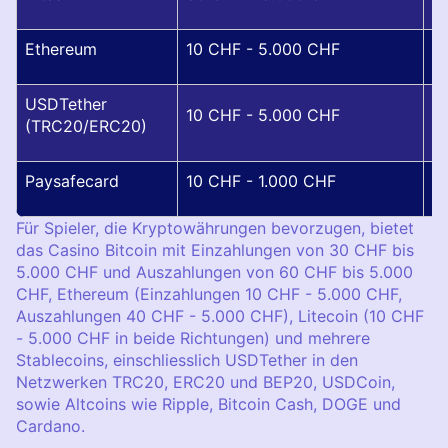
Ethereum
10 CHF - 5.000 CHF
4
USDTether
10 CHF - 5.000 CHF
3
(TRC20/ERC20)
Paysafecard
10 CHF - 1.000 CHF
Ni
Für Spieler, die Kryptowährungen bevorzugen, bietet
das Casino Bitcoin mit Einzahlungen von 30 CHF bis
5.000 CHF und Auszahlungen von 60 CHF bis 5.000
CHF, Ethereum (Einzahlungen 10 CHF - 5.000 CHF,
Auszahlungen 40 CHF - 5.000 CHF), Litecoin (10 CHF
- 5.000 CHF in beide Richtungen) und mehrere
Stablecoins, einschliesslich USDTether in den
Netzwerken TRC20, ERC20 und BEP20, USDCoin,
sowie Altcoins wie Ripple, Bitcoin Cash, DOGE und
Cardano.