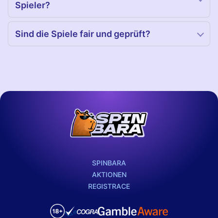
Spieler?
Sind die Spiele fair und geprüft?
SPINBARA
AKTIONEN
REGISTRACE