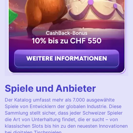
Spiele und Anbieter
Der Katalog umfasst mehr als 7.000 ausgewählte
Spiele von Entwicklern der globalen Industrie. Diese
Sammlung stellt sicher, dass jeder Schweizer Spieler
die Art von Unterhaltung findet, die er sucht – von
klassischen Slots bis hin zu den neuesten Innovationen
bei digitalen Tischspielen.