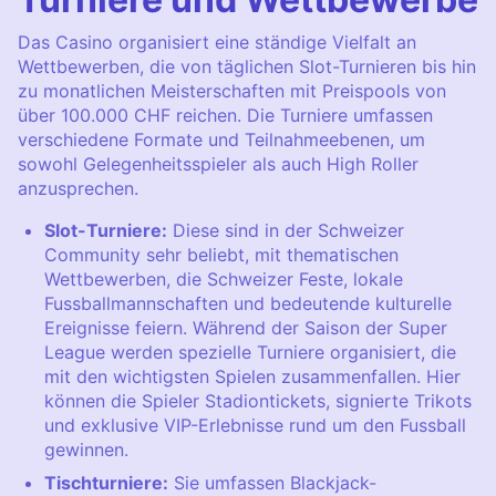
Das Casino organisiert eine ständige Vielfalt an
Wettbewerben, die von täglichen Slot-Turnieren bis hin
zu monatlichen Meisterschaften mit Preispools von
über 100.000 CHF reichen. Die Turniere umfassen
verschiedene Formate und Teilnahmeebenen, um
sowohl Gelegenheitsspieler als auch High Roller
anzusprechen.
Slot-Turniere:
Diese sind in der Schweizer
Community sehr beliebt, mit thematischen
Wettbewerben, die Schweizer Feste, lokale
Fussballmannschaften und bedeutende kulturelle
Ereignisse feiern. Während der Saison der Super
League werden spezielle Turniere organisiert, die
mit den wichtigsten Spielen zusammenfallen. Hier
können die Spieler Stadiontickets, signierte Trikots
und exklusive VIP-Erlebnisse rund um den Fussball
gewinnen.
Tischturniere:
Sie umfassen Blackjack-