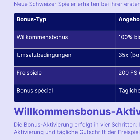
Neue Schweizer Spieler erhalten bei ihrer erst
Bonus-Typ
Angebo
Willkommensbonus
100% bi
Umsatzbedingungen
35x (Bo
Freispiele
200 FS 
Bonus spécial
Täglich
Willkommensbonus-Aktiv
Die Bonus-Aktivierung erfolgt in vier Schritte
Aktivierung und tägliche Gutschrift der Freispie