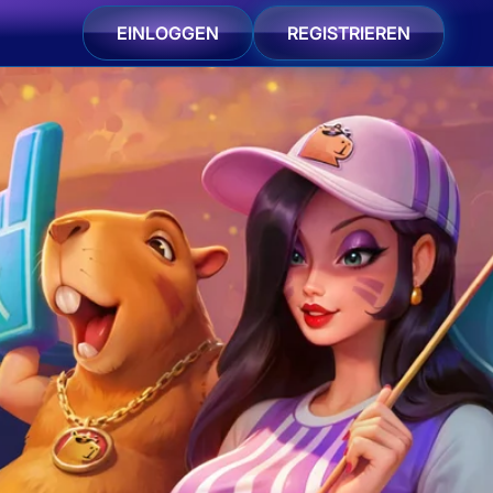
EINLOGGEN
REGISTRIEREN