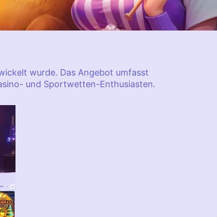
entwickelt wurde. Das Angebot umfasst
asino- und Sportwetten-Enthusiasten.