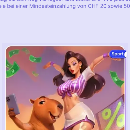
ele bei einer Mindesteinzahlung von CHF 20 sowie 5